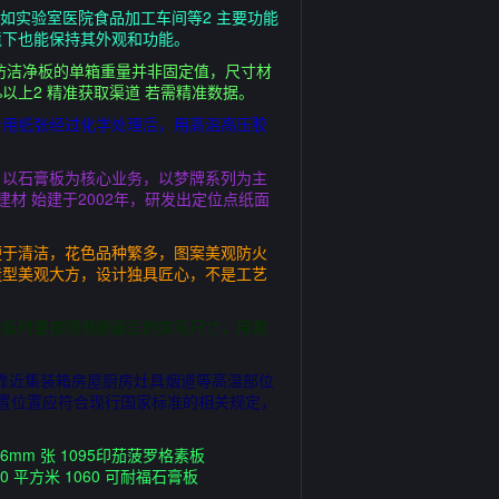
如实验室医院食品加工车间等2 主要功能
境下也能保持其外观和功能。
三防洁净板的单箱重量并非固定值，尺寸材
上2 精准获取渠道 若需精准数据。
专用纸张经过化学处理后，用高温高压胶
，以石膏板为核心业务，以梦牌系列为主
材 始建于2002年，研发出定位点纸面
便于清洁，花色品种繁多，图案美观防火
造型美观大方，设计独具匠心，不是工艺
块板时要按照根据最后的实际尺寸，用裁
靠近集装箱房屋厨房灶具烟道等高温部位
置位置应符合现行国家标准的相关规定，
0×6mm 张 1095印茄菠罗格素板
400 平方米 1060 可耐福石膏板