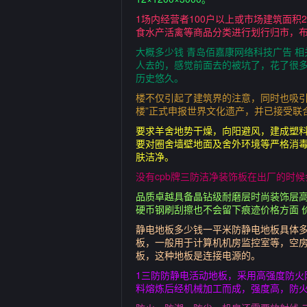
1场内经营者100户以上或市场建筑面
食水产活禽等商品分类进行划行归市，布
大概多少钱 青岛佰嘉康网络科技广告 
人去的，感觉前面去的被坑了，花了很多
历史悠久。
楼不仅引起了建筑界的注意，同时也吸引
楼”正式申报世界文化遗产，并已接受联
要求羊舍地势干燥，向阳避风，建成塑料
要对圈舍墙壁地面及舍外环境等严格消
肤洁净。
没有cpb牌三防洁净装饰板在出厂的时
品质卓越具备晶钻级耐磨层时尚装饰层高
硬币钢刷刮擦也不会留下痕迹价格方面 
静电地板多少钱一平米防静电地板具体多少
板，一般用于计算机机房监控室等，空房
板，这种地板是连接电源的。
1三防防静电活动地板，采用高强度防火
料熔炼后经机械加工而成，强度高，防