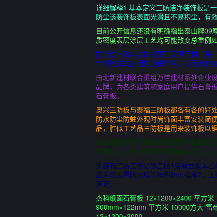
详细解释1 基本定义三防洁净装饰板是
防尘该装饰板表面光滑且不易积尘，有
目前公开信息还没有明确指出泰山牌09
质密度表层涂层工艺均可能改变总重例如
防火防水防尘装饰板属于家具用材，是
合剂制成的热固性层积塑料，板面具有
由北新建材联合重组万佳建材系列企业
品牌，为各类建筑和家庭用户提供石膏板
石膏板。
奥兴三防板与泰福三防板都各有各的好
防水防尘防蛀外观时尚饰面丰富安装简
品，胜似工艺品三防板是用来装饰板以
装泰福牌三防洁净装饰板将塑料扣板按
刀裁切好，将面板稍作弯曲装入就可以
集装箱三防工作是哪三防1金属面聚苯乙
应采取设置防火墙等隔热防火措施2，
满足。
杰科纸面石膏板 12×1200×2400 平方米 
900mm×122mm 平方米 10000方大“富
12×1200×3000。