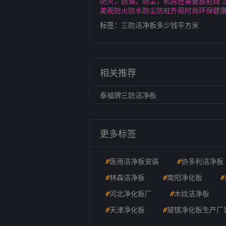
防火，防潮，防尘，机房还需要放射线 
美观防火防水防尘防蛀外观时尚环保健
标签：
三防洁净板多少钱平方米
相关推荐
泰福牌三防洁净板
更多标签
#
医用洁净板安装
#
协多利洁净板
#
林森洁净板
#
南阳净化板
#
#
河北净化板厂
#
木纹洁净板
#
天津净化板
#
玻镁净化板生产厂