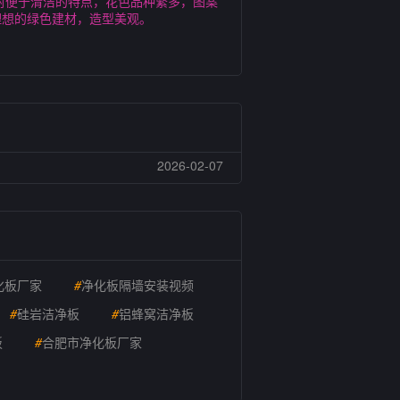
射便于清洁的特点，花色品种繁多，图案
理想的绿色建材，造型美观。
2026-02-07
化板厂家
#
净化板隔墙安装视频
#
硅岩洁净板
#
铝蜂窝洁净板
板
#
合肥市净化板厂家