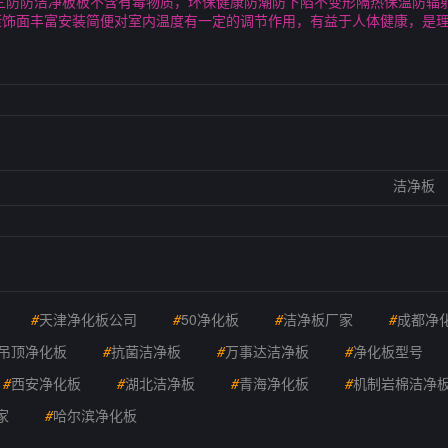
三防防洁净板板不含有毒物质，环保健康防潮防下陷不变形隔热保温防辐
康饰面丰富安装简便对室内温度有一定的调节作用，有益于人体健康，是
洁净板
#
天津净化板公司
#
50净化板
#
洁净板厂家
#
成都净
吊顶净化板
#
抗菌洁净板
#
万事达洁净板
#
净化板型号
#
西安净化板
#
湖北洁净板
#
青海净化板
#
机制岩棉洁净
家
#
哈尔滨净化板