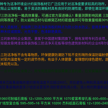
一种专为洁净环境设计的装饰板材它广泛应用于对洁净度要求较高的场所，
效阻止尘埃附着，易于清洁防潮板材具有良好的防潮性能，即使在潮湿环
厚三防洁净板一箱具体重量，可通过官方渠道确认1 重量测算影响因素 
同等厚度下，防火岩棉芯材与铝蜂窝芯材的密度差异可导致重量相差30%以
一种人造板材，泰福牌三防洁净装饰板的特点为防火防水防尘，是用多种
各种木纹或图案，光亮平整，色泽鲜艳美观。
设立的新材料企业集团，隶属于中国建材集团旗下，拥有发明专利百余项
轻钢龙骨烤漆龙骨装饰板三防洁净天花板等绿色建筑新材料的企业8拜尔建
处三防洁净板不含有毒物质，环保健康防潮防下陷不变形隔热保温防辐射
便对室内温度有一定的调节作用，有益于人体健康，是理想的绿色建材，
锯末稻壳以及。
条一次平行扣在龙骨上，用专用连接件接驳需要注意的是，在安装最后一
。
烯夹芯板集装箱房屋的使用温度不应超过80C，并应避免火种和高温热源
上街区集装箱房屋多少钱宜设置室外消防管道和消火栓，消火栓的数量和设
1060可耐福石膏板 12×1200×3000 平方米 1070爱富希穿孔板 600×60
帝”线型复合板 595×595×16 平方米 10200 杰科纸面石膏板 12×1200×2