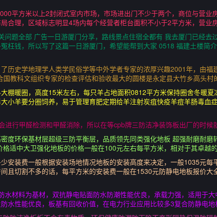
积2000平方米以上2封闭式室内市场，市场进出门不少于两个，商位与营业
局合理，区域标志明显4场内每个经营者柜台面积不小于2平方米，营业房
相关问题全部 广告一日游厦门分享，路线景点住宿全都有 我去厦门已经去
冤枉钱，所以写了这篇一日游厦门，希望能帮到大家 0518 福建土楼简
了历史学地理学人类学民俗学等中外学者专家的浓厚兴趣2001年，由福
合国教科文组织专家的检查评估和验收最大的圆楼是永定县大竹乡高头村的“
大棚暖圈，高度15米左右，每只羊占地面积0812平方米保持圈舍冬暖
毒大小羊要分圈饲养，易于管理育肥定期给羊注射炭疽快疫羊痘羊肠毒血
候会进行甲醛检测和甲醛消除，所以在等cpb牌三防洁净装饰板出厂的时候
密度环保基材层超级三防平衡层，品质领先同类强化地板 超强耐磨耐磨转
价格适中大卫强化地板的价格一般在100元左右每平方米，相对于其卓越
安装费一般根据安装场地情况地板的安装高度来决定，一般1035元每平方
间且切割不多的话，每平方米的安装费一般在1530元防静电地板报价大
防水材料为基材，双抗静电贴面防水防潮性能优良，承载力强，适用于大
火防水性能优良，板基有回收价值，在电力行业应用比较多3复合防静电地