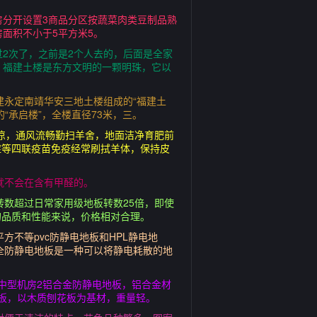
房分开设置3商品分区按蔬菜肉类豆制品熟
面积不小于5平方米5。
过2次了，之前是2个人去的，后面是全家
介 福建土楼是东方文明的一颗明珠，它以
建永定南靖华安三地土楼组成的“福建土
承启楼”，全楼直径73米，三。
夏凉，通风流畅勤扫羊舍，地面洁净育肥前
症等四联疫苗免疫经常刷拭羊体，保持皮
就不会在含有甲醛的。
数超过日常家用级地板转数25倍，即使
的品质和性能来说，价格相对合理。
不等pvc防静电地板和HPL静电地
全防静电地板是一种可以将静电耗散的地
中型机房2铝合金防静电地板，铝合金材
板，以木质刨花板为基材，重量轻。