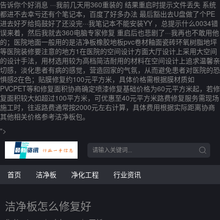
告诉你个好消息 ···我前几天用360重装的 结果重启时提示文件丢失 系统
都进不去幸亏还有个笔记本，百度了好多办法 最后豁出去U盘做了个PE
进去好歹给捣鼓好了还没完···我笔记本不能安装YY ，总提示什么0034错
误来着，然后我就去360电脑专家修复 重启后也悲剧了···我再也不敢用他
的；医院地面一般用的是洁净板橡胶地板pvc卷材釉面瓷砖环氧树脂地坪
等医院装修要注意的地方1在医院的空间设计方面大厅设计上采用大空间
的设计手法，用材选用较为高档简洁耐用的材料在空间设计上追求温馨亲
切感，淡化患者有病的感觉，营造回家的气氛，从而避免患者对医院的恐
惧感2在色；贴膜修复约100元平方米，具体价格需根据膜材质如
PVCPET等和修复面积协商确定喷漆修复基础价格为60元平方米起，若修
复面积较大如超过100平方米，可优惠至40元平方米路费修复服务需现场
施工时，往返路费通常按2000元左右计算，具体费用根据实际距离协商
其他相关价格参考洁净板包。
">
首页
洁净板
净化工程
行业资讯
洁净板怎么修复好