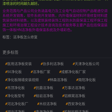
漆喷涂的时间越久越好。
业务范围与产品公司业务涵盖电力及工业电气自动控制产品暖通空调
系统开发销售，软件系统开发销售，内外墙保温材料环境修复材料建
筑装饰材料销售，以及建筑装修装饰工程防水防腐保温工程环保工程
施工和环境治理工程设计技术咨询及技术服务等主要产品包括保温装
饰一体板HN洁净板外墙保温系统及外墙彩色。
标签：
洁净板怎么修复
更多标签
#
医用洁净板安装
#
协多利洁净板
#
天津净化板公司
#
50净化板
#
洁净板厂家
#
成都净化板厂家
#
净化板隔墙安装视频
#
林森洁净板
#
南阳净化板
#
吊顶净化板
#
抗菌洁净板
#
万事达洁净板
#
净化板型号
#
硅岩洁净板
#
铝蜂窝洁净板
#
河北净化板厂
#
木纹洁净板
#
西安净化板
#
湖北洁净板
#
青海净化板
#
机制岩棉洁净板