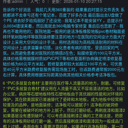
作者:admin
人气：0
更新：2026-01-10 20:27:15
告诉你个好消息 ···我前几天用360重装的 结果重启时提示文件丢失 系
统都进不去幸亏还有个笔记本，百度了好多办法 最后豁出去U盘做了
个PE 进去好歹给捣鼓好了还没完···我笔记本不能安装YY ，总提示什
么0034错误来着，然后我就去360电脑专家修复 重启后也悲剧了···我
再也不敢用他的；医院地面一般用的是洁净板橡胶地板pvc卷材釉面瓷
砖环氧树脂地坪等医院装修要注意的地方1在医院的空间设计方面大厅
设计上采用大空间的设计手法，用材选用较为高档简洁耐用的材料在
空间设计上追求温馨亲切感，淡化患者有病的感觉，营造回家的气
氛，从而避免患者对医院的恐惧感2在色；贴膜修复约100元平方米，
具体价格需根据膜材质如PVCPET等和修复面积协商确定喷漆修复基
础价格为60元平方米起，若修复面积较大如超过100平方米，可优惠
至40元平方米路费修复服务需现场施工时，往返路费通常按2000元左
右计算，具体费用根据实际距离协商其他相关价格参考洁净板包。
6 “PVC多层复合卷材”主要用在医疗等人流量高的地方，耐磨，可修复
7 “PVC多层复合卷材”建议用在人流量不高又不容易清洁的地方，比如
办公室，病房等石塑地板特性石塑地板由于其优越的性能和对环境的
保护，其在欧美国家已普遍替代了瓷砖和木地板，成为地板中较常用
较普及的品种，是地面装修；洁净板可以披腻子1 洁净板的破洞修
复，需要在被破坏的地方补上腻子，然后打磨砂纸，再刷底漆和面漆2
如果基层没有遭到破坏，可以考虑直接刷漆正确的工艺做法是，把原
有的洁净板用砂纸打磨一遍，然后直接刷底漆和面漆因为一般成品门
都上过蜡，表面会有 3 需要注意的是，如果进行洁净板翻新，第一次