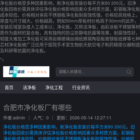
净化板价格受多种因素影响，新净化板安装价每平方米80 200元，旧净
化板回收价需具体评估净化板价格影响因素众多材质方面，彩钢板净化板
成本较低，价格相对亲民不锈钢板净化板耐腐蚀性强，价格较高规格上，
厚度与尺寸越大，价格越高，例如50mm厚板材价格高于30mm的此外，
安装区域复杂度人工成本以；净化板，又称洁净板，由彩涂板不锈钢等材
质作为面材的复合板，具有独特的防尘防静电抗菌等效果，耐腐蚀性好，
韧度大难加工净化板可采用岩棉玻璃丝绵纸蜂窝陶铝板玻镁板纸蜂等七种
芯材净化板被广泛应用于医院手术室生物航天航空电子制药精密仪器制造
及科研等抗菌的净化板。
">
首页
洁净板
净化工程
行业资讯
合肥市净化板厂有哪些
作者:admin
人气：0
更新：2026-05-14 12:27:11
净化板价格受多种因素影响，新净化板安装价每平方米80 200元，旧
净化板回收价需具体评估净化板价格影响因素众多材质方面，彩钢板
净化板成本较低，价格相对亲民不锈钢板净化板耐腐蚀性强，价格较