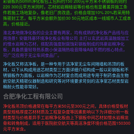
彩钢板的50mm净化板包工包料约150 200元平方米不锈钢板的则约
220 300元平方米同时，芯材如岩棉硅岩等价格也有显著差异施工条
件若施工场地复杂，像老旧厂房改造，价格会增加10% 20%若采用特
殊密封工艺，每平方米会额外加价30 50元地区成本一线城市人工成本
高，价格接近。
淮北本地做净化板的企业主要有两家，均有成熟的净化板产品线与应
用场景1 安徽玮豪环境净化板业有限公司 主打以玄武岩高温融熔加工
的憎水岩棉为芯材，搭配高强度耐腐蚀彩钢板制成的玮豪岩棉净化
板，具备质量轻导热系数小保温隔热吸音降噪A级不燃的核心特点，
可广泛应用于无尘车间食品厂。
净化板又称洁净板，是一种专用于洁净室无尘车间隔墙和吊顶的板
材，以下从构成用途芯材类型三方面详细介绍构成一般以彩钢板和不
锈钢板作为面板，以岩棉作为芯材复合而成用途专用于制药食品生物
航空航天精密仪器制造和研究等对环境要求苛刻的洁净室芯材类型岩
棉耐火性能非常好。
合肥净化工程有限公司
净化板吊顶价格通常在每平方米50元至300元之间，具体价格受板材
类型规格厚度芯材材质及工程复杂度等因素影响以下为详细分析一板
材类型与价格差异手工岩棉净化板由上下钢板中间芯材如憎水岩棉龙
骨和转角制成，适用于医院航空航天等高洁净度环境价格范围150300
元平方米含。