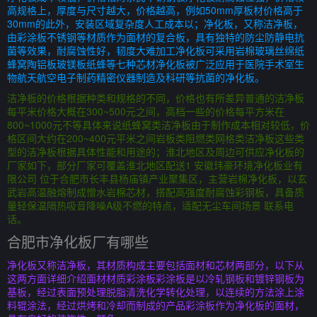
高规格上，厚度与尺寸越大，价格越高，例如50mm厚板材价格高于
30mm的此外，安装区域复杂度人工成本以；净化板，又称洁净板，
由彩涂板不锈钢等材质作为面材的复合板，具有独特的防尘防静电抗
菌等效果，耐腐蚀性好，韧度大难加工净化板可采用岩棉玻璃丝绵纸
蜂窝陶铝板玻镁板纸蜂等七种芯材净化板被广泛应用于医院手术室生
物航天航空电子制药精密仪器制造及科研等抗菌的净化板。
洁净板的价格根据种类和规格的不同，价格也有所差异普通的洁净板
每平米价格大概在300~500元之间，高档一些的价格每平方米在
800~1000元不等具体来说纸蜂窝类洁净板由于制作成本相对较低，价
格区间大约在200~400元平米之间岩板类阻燃类网格类洁净板这些类
型的洁净板根据具体性能和用途的；淮北地区及周边可供应净化板的
厂家如下，部分厂家可覆盖淮北地区配送1 安徽玮豪环境净化板业有
限公司 位于合肥市长丰县杨庙镇产业聚集区，主营岩棉净化板，以玄
武岩高温融熔制成憎水岩棉芯材，搭配高强度耐腐蚀彩钢板，具备质
量轻保温隔热吸音降噪A级不燃的特点，适配无尘车间场景 联系电
话。
合肥市净化板厂有哪些
净化板又称洁净板，其材质构成主要包括面材和芯材两部分，以下从
这两方面详细介绍面材材质彩涂板彩涂板是以冷轧钢板和镀锌钢板为
基板，经过表面预处理脱脂清洗化学转化处理，以连续的方法涂上涂
料辊涂法，经过烘烤和冷却而制成的产品彩涂板作为净化板的面材，