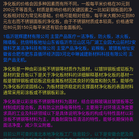
净化板的价格会因多种因素而有所不同，一般每平米价格在30元到
200元不等首先，材质是影响价格的关键因素之一比如彩钢板面的净
化板相对较为常见和基础，价格可能相对低些，每平米大概30元到80
元左右而不锈钢面板的净化板，由于不锈钢材质成本较高，价格通常
在80元到150元每平米还有铝合金面板的。
1临沂珉辉建材有限公司 主营产品医疗＝洁净板，防火板，冰火板，
隔墙板，抗倍特板地址山东省临沂市兰山区马厂湖工业园大山前村2安
徽科艺美洁净科技有限公司 主营产品净化板，岩棉板，玻镁板地址安
徽省合肥市肥东县循环经济园3河北中琳诚建新材料科技有限公司 主
营产品无机。
净化板是一种由彩涂板不锈钢等材质作为面材，以镀锌钢板或铝板为
基材的复合板以下是关于净化板材料的详细解释基材净化板的基材一
般是镀锌钢板或铝板这些金属板材因其良好的强度和耐久性，能够作
为净化板的坚固核心，为板材提供稳定的支撑面材净化板的表面材料
通常采用彩涂板或不锈钢板彩涂。
净化板是以彩涂板不锈钢等材料为面材，结合岩棉玻璃丝玻镁板等芯
材制成的复合板，具有防尘抗静电等特性，主要用于对环境洁净度要
求高的工业及科研领域以下是具体说明净化板的构成与特性面材以彩
涂板不锈钢等材料为主，具备耐腐蚀易清洁的特性，能够长期保持表
面洁净度，减少灰尘附着。
目前公开可查的淮北本地净化板工厂信息较少，以下是安徽合肥及周