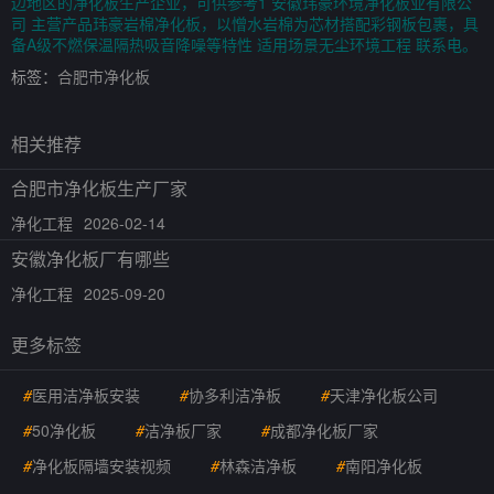
边地区的净化板生产企业，可供参考1 安徽玮豪环境净化板业有限公
司 主营产品玮豪岩棉净化板，以憎水岩棉为芯材搭配彩钢板包裹，具
备A级不燃保温隔热吸音降噪等特性 适用场景无尘环境工程 联系电。
标签：
合肥市净化板
相关推荐
合肥市净化板生产厂家
净化工程
2026-02-14
安徽净化板厂有哪些
净化工程
2025-09-20
更多标签
#
医用洁净板安装
#
协多利洁净板
#
天津净化板公司
#
50净化板
#
洁净板厂家
#
成都净化板厂家
#
净化板隔墙安装视频
#
林森洁净板
#
南阳净化板