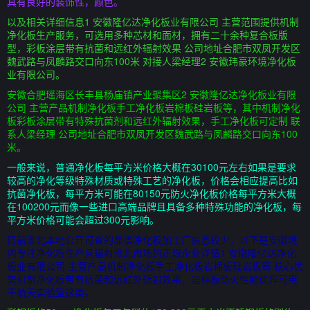
具有良好的装饰性，颜色。
以及相关详细信息1 安徽隆亿达净化板业有限公司 主营范围提供机制
净化板生产服务，可选用多种芯材和面材，拥有二十余种复合板版
型，彩板涂层带有抗菌和远红外辐射效果 公司地址合肥市双凤开发区
魏武路与凤麟路交口向东100米 对接人梁经理2 安徽玮豪环境净化板
业有限公司。
安徽合肥瑶海区长丰县杨庙镇产业聚集区2 安徽隆亿达净化板业有限
公司 主营产品机制净化板手工净化板岩棉板硅岩板等，其中机制净化
板彩板涂层带有特殊抗菌剂和远红外辐射效果，手工净化板可定制 联
系人梁经理 公司地址合肥市双凤开发区魏武路与凤麟路交口向东100
米。
一般来说，普通净化板每平方米价格大概在30100元左右如果是要求
较高的净化等级特殊材质或特殊工艺的净化板，价格会相应提高比如
抗菌净化板，每平方米可能在80150元防火净化板价格每平方米大概
在100200元而像一些进口高端品牌且具备多种特殊功能的净化板，每
平方米价格可能会超过300元影响。
目前淮北本地公开可查的靠谱净化板加工厂信息较少，以下是安徽境
内专注净化板生产且辐射淮北市场的正规企业详情1 安徽隆亿达净化
板业有限公司 主营产品机制净化板手工净化板岩棉板硅岩板等 核心优
势机制净化板带有抗菌和远红外辐射效果，岩棉板防火性能优异可用
于航天实验室这类。